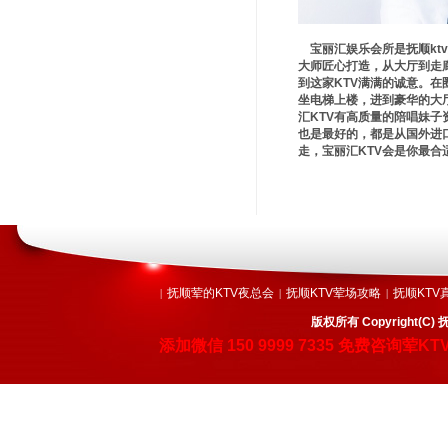
宝丽汇娱乐会所是抚顺kt
大师匠心打造，从大厅到走
到这家KTV满满的诚意。
坐电梯上楼，进到豪华的大
汇KTV有高质量的陪唱妹
也是最好的，都是从国外进
走，宝丽汇KTV会是你最合
抚顺荤的KTV夜总会
抚顺KTV荤场攻略
抚顺KTV
|
|
|
版权所有 Copyright
添加微信
150 9999 7335
免费咨询荤KT