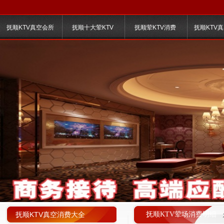
抚顺KTV真空会所
抚顺十大荤KTV
抚顺荤KTV消费
抚顺KTV
抚顺KTV真空消费大全
抚顺KTV荤场消费明细