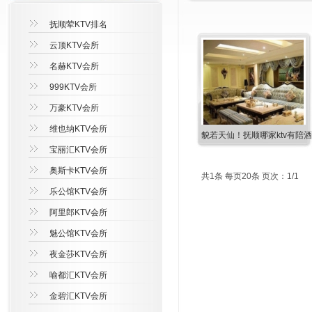
抚顺荤KTV排名
云顶KTV会所
名赫KTV会所
999KTV会所
万豪KTV会所
维也纳KTV会所
貌若天仙！抚顺哪家ktv有陪酒
宝丽汇KTV会所
奥斯卡KTV会所
共1条 每页20条 页次：1/1
乐公馆KTV会所
阿里郎KTV会所
魅公馆KTV会所
夜金莎KTV会所
喻都汇KTV会所
金碧汇KTV会所