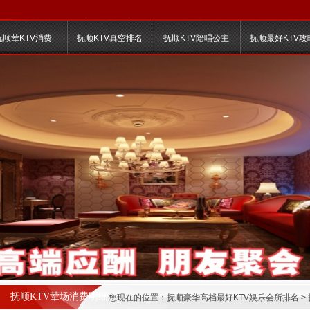
抚顺荤KTV消费
抚顺KTV真空排名
抚顺KTV陪唱公主
抚顺最好KTV攻
抚顺KTV荤场消费明细
您现在的位置：
抚顺豪华高档最好KTV娱乐会所排名
>