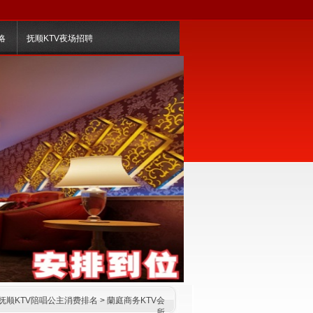
略
抚顺KTV夜场招聘
抚顺KTV陪唱公主消费排名
>
蘭庭商务KTV会
所