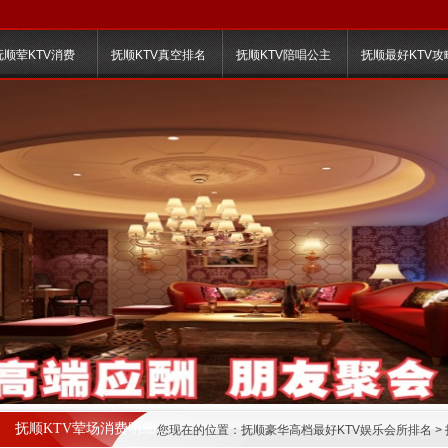
抚顺荤KTV消费
抚顺KTV真空排名
抚顺KTV陪唱公主
抚顺最好KTV攻
抚顺KTV荤场消费明细
您现在的位置：
抚顺豪华高档最好KTV娱乐会所排名
>