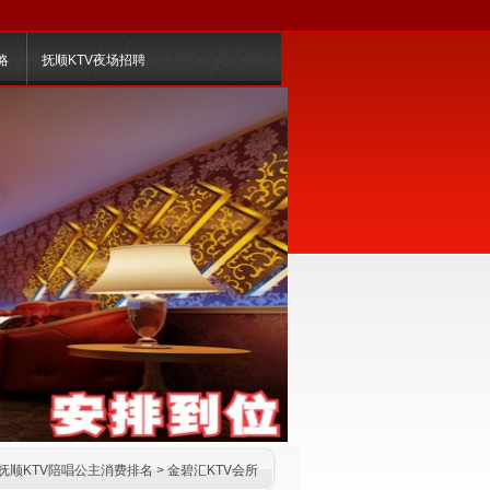
略
抚顺KTV夜场招聘
抚顺KTV陪唱公主消费排名
>
金碧汇KTV会所