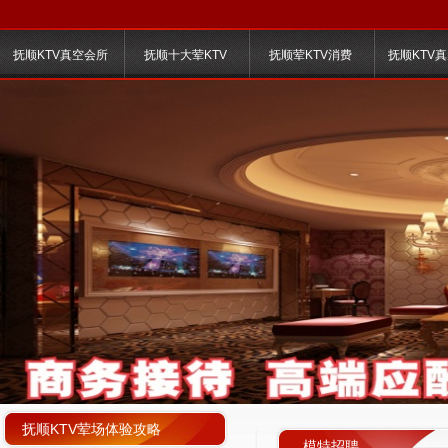
抚顺KTV真空会所
抚顺十大荤KTV
抚顺荤KTV消费
抚顺KTV
抚顺KTV荤场体验攻略
模特招聘